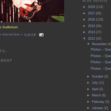
BLOG ARCHIVE
►
2018
(114)
►
2017
(66)
►
2016
(118)
►
2014
(94)
c Auditorium
►
2013
(37)
Y GOLDSTEIN
AT
9:28 PM
▼
2012
(42)
▼
November
(4
Photos -- Qu
TS:
Photos -- Qu
MMENT
Photos -- Qu
Photos -- Qu
►
October
(5)
►
July
(11)
►
April
(5)
►
March
(6)
►
February
(5)
►
January
(6)